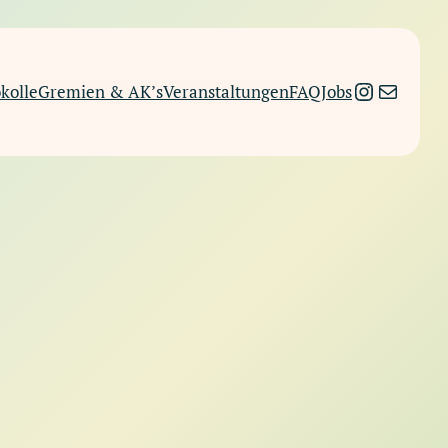
Instagra
E-Mail
kolle
Gremien & AK’s
Veranstaltungen
FAQ
Jobs