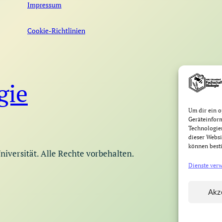
Impressum
Cookie-Richtlinien
gie
Um dir ein o
Geräteinfor
Technologien
dieser Websi
können best
iversität. Alle Rechte vorbehalten.
Dienste ver
Akz