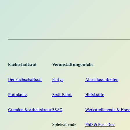
Fachschaftsrat
Veranstaltungen
Jobs
Der Fachschaftsrat
Partys
Abschlussarbeiten
Protokolle
Ersti-Fahrt
Hilfskräfte
Gremien & Arbeitskreise
ESAG
Werkstudierende & Hono
Spieleabende
PhD & Post-Doc