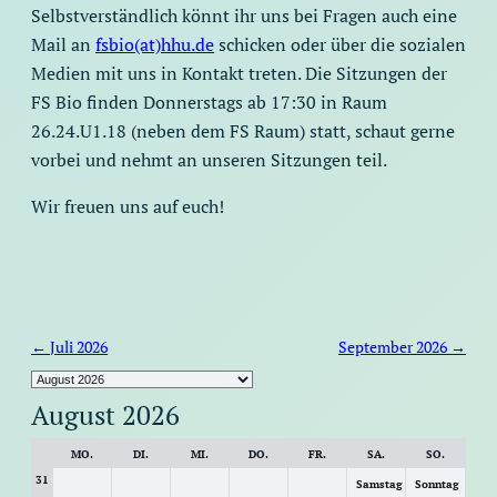
Selbstverständlich könnt ihr uns bei Fragen auch eine
Mail an
fsbio(at)hhu.de
schicken oder über die sozialen
Medien mit uns in Kontakt treten. Die Sitzungen der
FS Bio finden Donnerstags ab 17:30 in Raum
26.24.U1.18 (neben dem FS Raum) statt, schaut gerne
vorbei und nehmt an unseren Sitzungen teil.
Wir freuen uns auf euch!
←
Juli 2026
September 2026
→
Auswahl
des
August 2026
Monats
MO.
DI.
MI.
DO.
FR.
SA.
SO.
31
Samstag
Sonntag