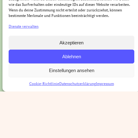
wie das Surfverhalten oder eindeutige IDs auf dieser Website verarbeiten.
Wenn du deine Zustimmung nicht erteilst oder zurückziehst, können
bestimmte Merkmale und Funktionen beeinträchtigt werden.
Fachschaftsrat
Veranstaltungen
Dienste verwalten
Der Fachschaftsrat
Partys
Akzeptieren
Ablehnen
Protokolle
Ersti-Fahrt
Einstellungen ansehen
Gremien & Arbeitskreise
ESAG
Cookie-Richtlinie
Datenschutzerklärung
Impressum
Spieleabende
O-Tutorien
Biocafé
Jobs
FAQ