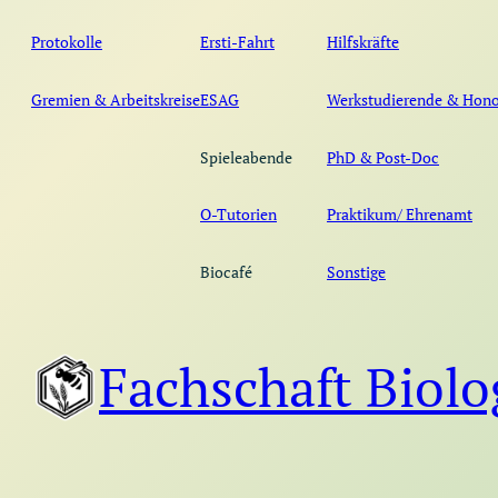
Protokolle
Ersti-Fahrt
Hilfskräfte
Gremien & Arbeitskreise
ESAG
Werkstudierende & Hono
Spieleabende
PhD & Post-Doc
O-Tutorien
Praktikum/ Ehrenamt
Biocafé
Sonstige
Fachschaft Biolo