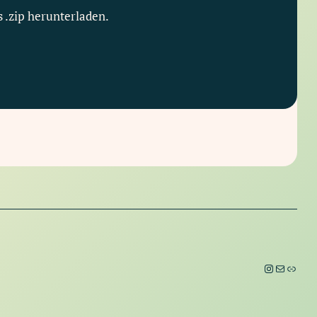
s .zip herunterladen.
Instagram
E-Mail
Link