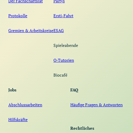
Der Fachschaftsrat
Partys
Protokolle
Ersti-Fahrt
Gremien & Arbeitskreise
ESAG
Spieleabende
O-Tutorien
Biocafé
Jobs
FAQ
Abschlussarbeiten
Häufige Fragen & Antworten
Hilfskräfte
Rechtliches